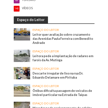
69
VÍDEOS
140
Espaço do Leitor
ESPAÇO DO LEITOR
Leitor quer avaliação sobre cruzamento
das Avenidas Paula Ferreira com Benedito
Andrade
ESPAÇO DO LEITOR
Leitora pede a implantação de radares em
farois da Av. Mutinga
ESPAÇO DO LEITOR
Descarte irregular de lixo na rua Dr.
Eduardo Delamare em Pirituba
ESPAÇO DO LEITOR
Ônibus dificulta passagem de veículos de
imóvel particular na Estrada de Taipas
ESPAÇO DO LEITOR