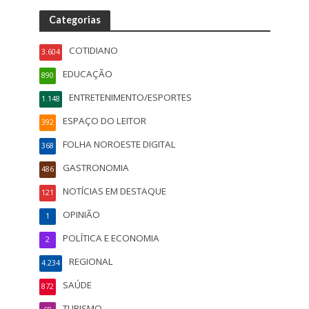
Categorias
COTIDIANO
3.604
EDUCAÇÃO
890
ENTRETENIMENTO/ESPORTES
1.148
ESPAÇO DO LEITOR
392
FOLHA NOROESTE DIGITAL
368
GASTRONOMIA
486
NOTÍCIAS EM DESTAQUE
121
OPINIÃO
1
POLÍTICA E ECONOMIA
2
REGIONAL
4.234
SAÚDE
872
TURISMO