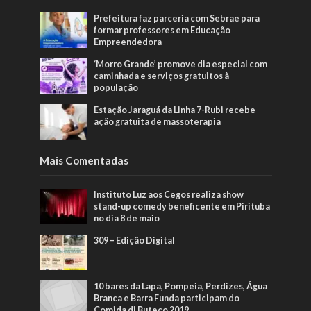
Prefeitura faz parceria com Sebrae para
formar professores em Educação
Empreendedora
‘Morro Grande’ promove dia especial com
caminhada e serviços gratuitos à
população
Estação Jaraguá da Linha 7-Rubi recebe
ação gratuita de massoterapia
Mais Comentadas
Instituto Luz aos Cegos realiza show
stand-up comedy beneficente em Pirituba
no dia 8 de maio
309 – Edição Digital
10 bares da Lapa, Pompeia, Perdizes, Água
Branca e Barra Funda participam do
Comida di Buteco 2019