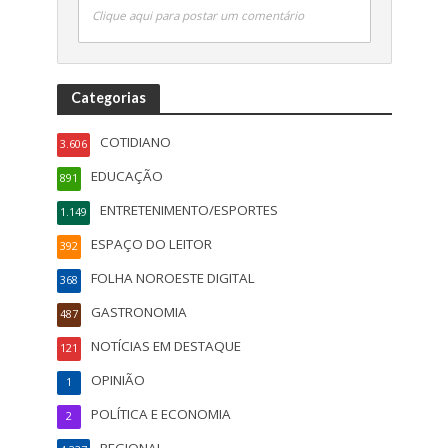
Clique aqui para postar um comentário
Categorias
COTIDIANO
3.606
EDUCAÇÃO
891
ENTRETENIMENTO/ESPORTES
1.149
ESPAÇO DO LEITOR
392
FOLHA NOROESTE DIGITAL
368
GASTRONOMIA
487
NOTÍCIAS EM DESTAQUE
121
OPINIÃO
1
POLÍTICA E ECONOMIA
2
REGIONAL