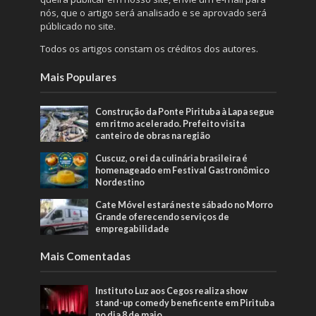
nós, que o artigo será analisado e se aprovado será
públicado no site.
Todos os artigos constam os créditos dos autores.
Mais Populares
Construção da Ponte Pirituba à Lapa segue
em ritmo acelerado. Prefeito visita
canteiro de obras na região
Cuscuz, o rei da culinária brasileira é
homenageado em Festival Gastronômico
Nordestino
Cate Móvel estará neste sábado no Morro
Grande oferecendo serviços de
empregabilidade
Mais Comentadas
Instituto Luz aos Cegos realiza show
stand-up comedy beneficente em Pirituba
no dia 8 de maio