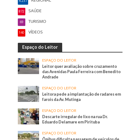
4.237
SAÚDE
872
TURISMO
69
VÍDEOS
140
Espaço do Leitor
ESPAÇO DO LEITOR
Leitor quer avaliação sobre cruzamento
das Avenidas Paula Ferreira com Benedito
Andrade
ESPAÇO DO LEITOR
Leitora pede a implantação de radares em
farois da Av. Mutinga
ESPAÇO DO LEITOR
Descarte irregular de lixo na rua Dr.
Eduardo Delamare em Pirituba
ESPAÇO DO LEITOR
Ônibus dificulta passagem de veículos de