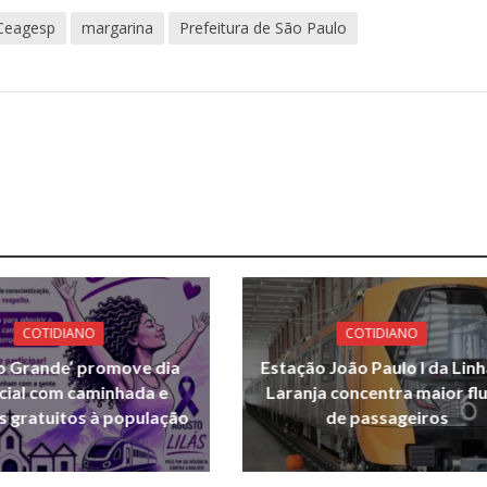
Ceagesp
margarina
Prefeitura de São Paulo
COTIDIANO
COTIDIANO
o Grande’ promove dia
Estação João Paulo I da Linh
cial com caminhada e
Laranja concentra maior fl
s gratuitos à população
de passageiros