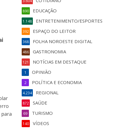
COTIDIANO
3.604
EDUCAÇÃO
890
ENTRETENIMENTO/ESPORTES
1.148
ESPAÇO DO LEITOR
392
ai
FOLHA NOROESTE DIGITAL
368
GASTRONOMIA
486
NOTÍCIAS EM DESTAQUE
121
OPINIÃO
1
POLÍTICA E ECONOMIA
2
REGIONAL
4.234
olar
SAÚDE
872
erro
TURISMO
s
para
69
VÍDEOS
140