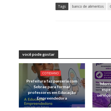
Tags
banco de alimentos
você pode gostar
COTIDIANO
Prefeitura faz parceria com
‘Morr
Sebrae para formar
espe
professores em Educação
serviço
Empreendedora