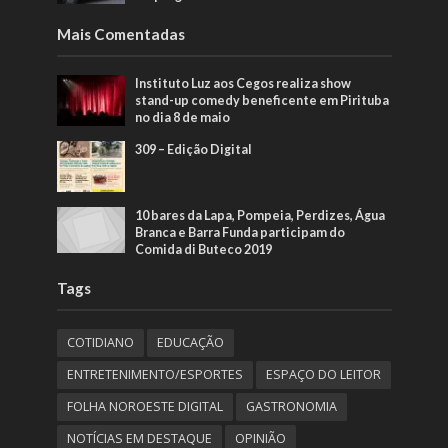
Mais Comentadas
Instituto Luz aos Cegos realiza show
stand-up comedy beneficente em Pirituba
no dia 8 de maio
309 – Edição Digital
10 bares da Lapa, Pompeia, Perdizes, Água
Branca e Barra Funda participam do
Comida di Buteco 2019
Tags
COTIDIANO
EDUCAÇÃO
ENTRETENIMENTO/ESPORTES
ESPAÇO DO LEITOR
FOLHA NOROESTE DIGITAL
GASTRONOMIA
NOTÍCIAS EM DESTAQUE
OPINIÃO