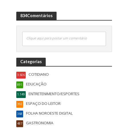
834Comentários
Clique aqui para postar um comentário
Categorias
COTIDIANO
3.606
EDUCAÇÃO
891
ENTRETENIMENTO/ESPORTES
1.149
ESPAÇO DO LEITOR
392
FOLHA NOROESTE DIGITAL
368
GASTRONOMIA
487