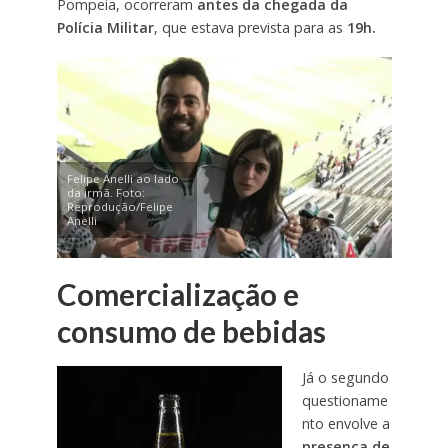
Pompeia, ocorreram
antes da chegada da
Polícia Militar
, que estava prevista para as
19h.
Felipe Anelli ao lado
da irmã. Foto:
Reprodução/Felipe
Anelli
Comercialização e
consumo de bebidas
Já o segundo
questioname
nto envolve a
presença de