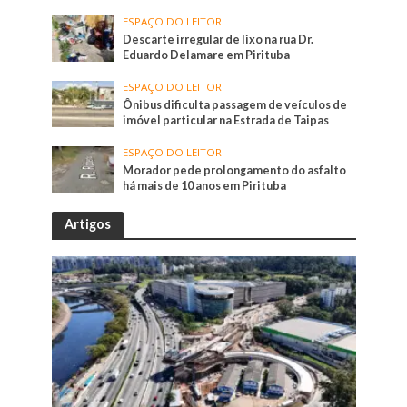
ESPAÇO DO LEITOR
Descarte irregular de lixo na rua Dr.
Eduardo Delamare em Pirituba
ESPAÇO DO LEITOR
Ônibus dificulta passagem de veículos de
imóvel particular na Estrada de Taipas
ESPAÇO DO LEITOR
Morador pede prolongamento do asfalto
há mais de 10 anos em Pirituba
Artigos