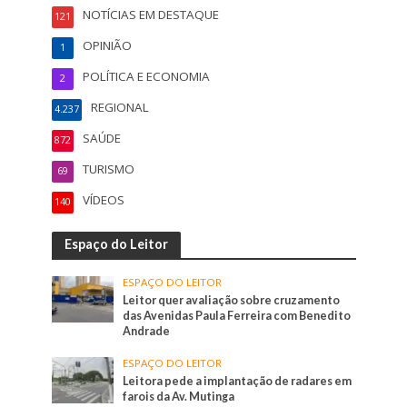
NOTÍCIAS EM DESTAQUE
121
OPINIÃO
1
POLÍTICA E ECONOMIA
2
REGIONAL
4.237
SAÚDE
872
TURISMO
69
VÍDEOS
140
Espaço do Leitor
ESPAÇO DO LEITOR
Leitor quer avaliação sobre cruzamento
das Avenidas Paula Ferreira com Benedito
Andrade
ESPAÇO DO LEITOR
Leitora pede a implantação de radares em
farois da Av. Mutinga