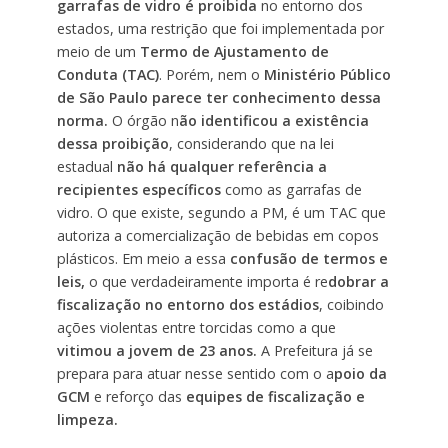
garrafas de vidro é proibida
no entorno dos
estados, uma restrição que foi implementada por
meio de um
Termo de Ajustamento de
Conduta (TAC)
. Porém, nem o
Ministério Público
de São Paulo
parece ter conhecimento dessa
norma.
O órgão n
ão identificou a existência
dessa proibição
, considerando que na lei
estadual
não há qualquer referência a
recipientes específicos
como as garrafas de
vidro. O que existe, segundo a PM, é um TAC que
autoriza a comercialização de bebidas em copos
plásticos. Em meio a essa
confusão de termos e
leis,
o que verdadeiramente importa é re
dobrar a
fiscalização no entorno dos estádios
, coibindo
ações violentas entre torcidas como a que
vitimou a jovem de 23 anos.
A Prefeitura já se
prepara para atuar nesse sentido com o a
poio da
GCM
e reforço das
equipes de fiscalização e
limpeza.