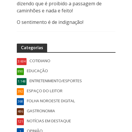
dizendo que é proibido a passagem de
caminhões e nada e feito!
O sentimento é de indignação!
Categorias
COTIDIANO
3.604
EDUCAÇÃO
890
ENTRETENIMENTO/ESPORTES
1.148
ESPAÇO DO LEITOR
392
FOLHA NOROESTE DIGITAL
368
GASTRONOMIA
486
NOTÍCIAS EM DESTAQUE
121
OPINIÃO
1