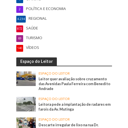
POLÍTICA E ECONOMIA
2
REGIONAL
4.234
SAÚDE
872
TURISMO
69
VÍDEOS
140
Espaço do Leitor
ESPAÇO DO LEITOR
Leitor quer avaliação sobre cruzamento
das Avenidas Paula Ferreira com Benedito
Andrade
ESPAÇO DO LEITOR
Leitora pede a implantação de radares em
farois da Av. Mutinga
ESPAÇO DO LEITOR
Descarte irregular de lixo na rua Dr.