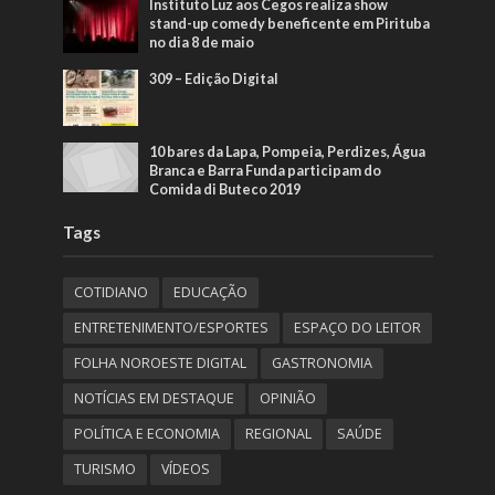
Instituto Luz aos Cegos realiza show
stand-up comedy beneficente em Pirituba
no dia 8 de maio
309 – Edição Digital
10 bares da Lapa, Pompeia, Perdizes, Água
Branca e Barra Funda participam do
Comida di Buteco 2019
Tags
COTIDIANO
EDUCAÇÃO
ENTRETENIMENTO/ESPORTES
ESPAÇO DO LEITOR
FOLHA NOROESTE DIGITAL
GASTRONOMIA
NOTÍCIAS EM DESTAQUE
OPINIÃO
POLÍTICA E ECONOMIA
REGIONAL
SAÚDE
TURISMO
VÍDEOS