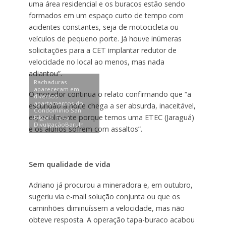
uma área residencial e os buracos estão sendo
formados em um espaço curto de tempo com
acidentes constantes, seja de motocicleta ou
veículos de pequeno porte. Já houve inúmeras
solicitações para a CET implantar redutor de
velocidade no local ao menos, mas nada
adiantou”.
Rachaduras
apareceram em
O morador continua o relato confirmando que “a
diversos
apartamentos do
escuridão à noite chega a ser absurda, inaceitável,
Condomínio San
especialmente porque temos uma ETEC (Jaraguá)
Edgard. Foto:
DivulgaçãoBarulh
e os alunos sofrem com assaltos”.
Sem qualidade de vida
Adriano já procurou a mineradora e, em outubro,
sugeriu via e-mail solução conjunta ou que os
caminhões diminuíssem a velocidade, mas não
obteve resposta. A operação tapa-buraco acabou