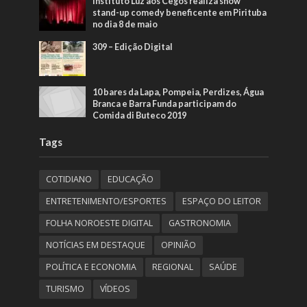
Instituto Luz aos Cegos realiza show
stand-up comedy beneficente em Pirituba
no dia 8 de maio
309 – Edição Digital
10 bares da Lapa, Pompeia, Perdizes, Água
Branca e Barra Funda participam do
Comida di Buteco 2019
Tags
COTIDIANO
EDUCAÇÃO
ENTRETENIMENTO/ESPORTES
ESPAÇO DO LEITOR
FOLHA NOROESTE DIGITAL
GASTRONOMIA
NOTÍCIAS EM DESTAQUE
OPINIÃO
POLÍTICA E ECONOMIA
REGIONAL
SAÚDE
TURISMO
VÍDEOS