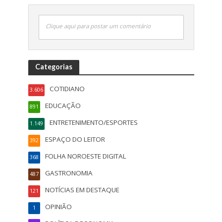
Clique aqui para postar um comentário
Categorias
COTIDIANO
3.606
EDUCAÇÃO
891
ENTRETENIMENTO/ESPORTES
1.149
ESPAÇO DO LEITOR
392
FOLHA NOROESTE DIGITAL
368
GASTRONOMIA
487
NOTÍCIAS EM DESTAQUE
121
OPINIÃO
1