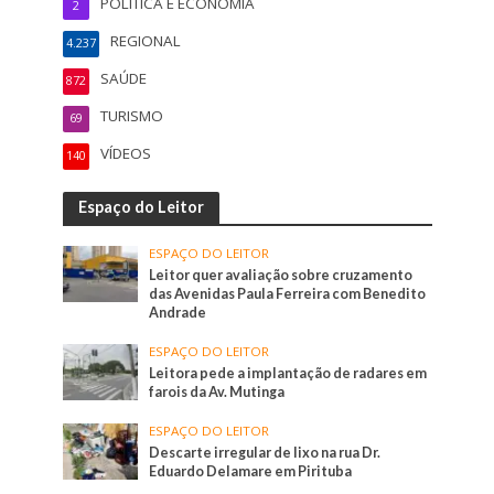
POLÍTICA E ECONOMIA
2
REGIONAL
4.237
SAÚDE
872
TURISMO
69
VÍDEOS
140
Espaço do Leitor
ESPAÇO DO LEITOR
Leitor quer avaliação sobre cruzamento
das Avenidas Paula Ferreira com Benedito
Andrade
ESPAÇO DO LEITOR
Leitora pede a implantação de radares em
farois da Av. Mutinga
ESPAÇO DO LEITOR
Descarte irregular de lixo na rua Dr.
Eduardo Delamare em Pirituba