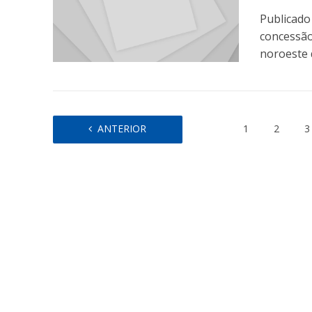
Publicado
concessão
noroeste da
ANTERIOR
1
2
3