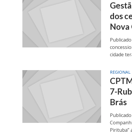
Gestã
dos c
Nova 
Publicado
concessio
cidade ter
REGIONAL
CPTM 
7-Rubi
Brás
Publicado
Companhia
Pirituba” a