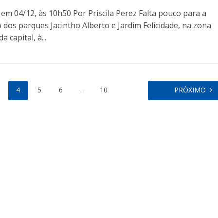
 em 04/12, às 10h50 Por Priscila Perez Falta pouco para a
 dos parques Jacintho Alberto e Jardim Felicidade, na zona
 capital, à...
4
5
6
…
10
PRÓXIMO