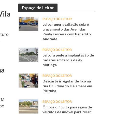
o
Espaço do Leitor
Vila
ESPAÇO DO LEITOR
Leitor quer avaliação sobre
cruzamento das Avenidas
uturo
Paula Ferreira com Benedito
Andrade
a
ESPAÇO DO LEITOR
Leitora pede a implantação de
radares em farois da Av.
Mutinga
ha
ESPAÇO DO LEITOR
Descarte irregular de lixo na
rua Dr. Eduardo Delamare em
Pirituba
PTM
ESPAÇO DO LEITOR
sso
Ônibus dificulta passagem de
veículos de imóvel particular