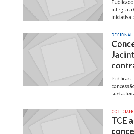
Publicado
integra a
iniciativa 
REGIONAL
Conce
Jacin
contr
Publicado
concessão
sexta-feira
COTIDIAN
TCE a
conces