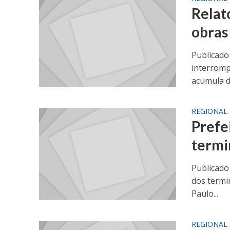
Relat
obras
Publicado
interromp
acumula d
REGIONAL
Prefe
termi
Publicado
dos termin
Paulo...
REGIONAL