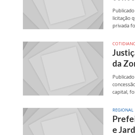
Publicado
licitação 
privada foi
COTIDIAN
Justi
da Zo
Publicado 
concessão
capital, f
REGIONAL
Prefe
e Jar