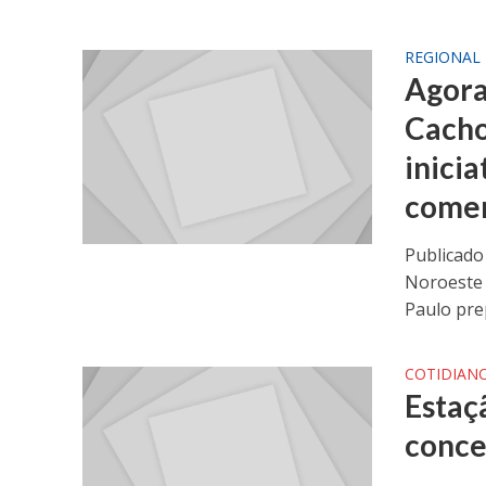
REGIONAL
Agora 
Cacho
inicia
comer
Publicado
Noroeste 
Paulo pre
COTIDIAN
Estaç
conce