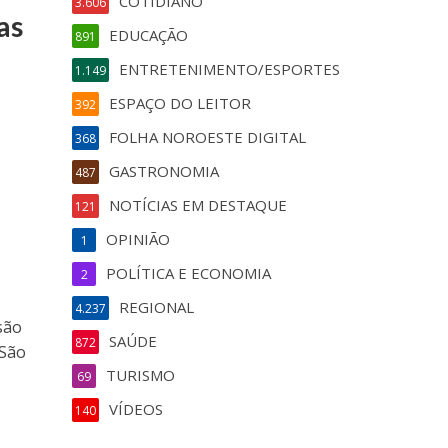
COTIDIANO
3.606
as
EDUCAÇÃO
891
ENTRETENIMENTO/ESPORTES
1.149
ESPAÇO DO LEITOR
392
FOLHA NOROESTE DIGITAL
368
GASTRONOMIA
487
NOTÍCIAS EM DESTAQUE
121
OPINIÃO
1
POLÍTICA E ECONOMIA
2
REGIONAL
4.237
são
SAÚDE
872
 São
TURISMO
69
VÍDEOS
140