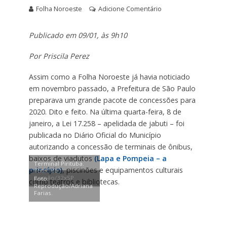
Folha Noroeste
Adicione Comentário
Publicado em 09/01, às 9h10
Por Priscila Perez
Assim como a Folha Noroeste já havia noticiado
em novembro passado, a Prefeitura de São Paulo
preparava um grande pacote de concessões para
2020. Dito e feito. Na última quarta-feira, 8 de
janeiro, a Lei 17.258 – apelidada de jabuti – foi
publicada no Diário Oficial do Município
autorizando a concessão de terminais de ônibus,
baixos de viadutos
(Lapa e Pompeia – a
Terminal Pirituba.
princípio)
, piscinões e equipamentos culturais
Foto: Ira
Romão/32xSP
Foto:
como teatros e bibliotecas.
Reprodução/Adriana
Farias.