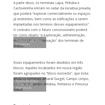
A partir disso, os terminais Lapa, Pirituba e
Cachoeirinha entram no radar da iniciativa privada,
que poderá “explorar comercialmente os espaços
já existentes, bem como as edificações a serem
implantadas nos terrenos desses equipamentos”.
O contrato com o futuro concessionário poderá
ter como objeto “a exploração, administração,
manutenção e conservação” dos terminais de
Terminal Lapa. Foto:
Divulgação.
ônibus.
Esses equipamentos foram divididos em três
blocos. Aqueles localizados em nossa região
foram agrupados no “bloco noroeste”, que inclui
ainda os terminais Amaral Gurgel, Campo Limpo,
Trecho do Diário
Casa Verde, Jardim Britânia, Pinheiros e Princesa
Oficial. Foto:
Reprodução.
Isabel.