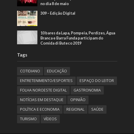
no dia 8 de maio
309 – Edição Digital
10 bares da Lapa, Pompeia, Perdizes, Água
Branca e Barra Funda participam do
Comida di Buteco 2019
Tags
COTIDIANO
EDUCAÇÃO
ENTRETENIMENTO/ESPORTES
ESPAÇO DO LEITOR
FOLHA NOROESTE DIGITAL
GASTRONOMIA
NOTÍCIAS EM DESTAQUE
OPINIÃO
POLÍTICA E ECONOMIA
REGIONAL
SAÚDE
TURISMO
VÍDEOS