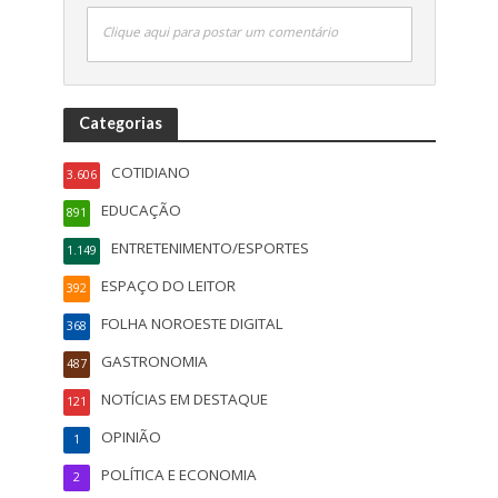
Clique aqui para postar um comentário
Categorias
COTIDIANO
3.606
EDUCAÇÃO
891
ENTRETENIMENTO/ESPORTES
1.149
ESPAÇO DO LEITOR
392
FOLHA NOROESTE DIGITAL
368
GASTRONOMIA
487
NOTÍCIAS EM DESTAQUE
121
OPINIÃO
1
POLÍTICA E ECONOMIA
2