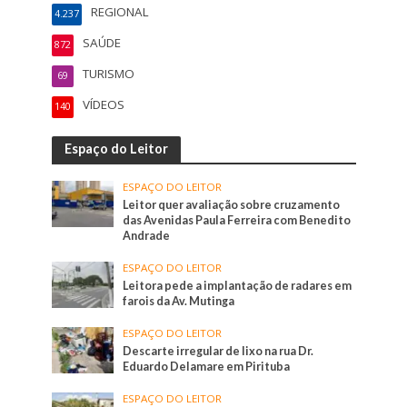
REGIONAL
4.237
SAÚDE
872
TURISMO
69
VÍDEOS
140
Espaço do Leitor
ESPAÇO DO LEITOR
Leitor quer avaliação sobre cruzamento
das Avenidas Paula Ferreira com Benedito
Andrade
ESPAÇO DO LEITOR
Leitora pede a implantação de radares em
farois da Av. Mutinga
ESPAÇO DO LEITOR
Descarte irregular de lixo na rua Dr.
Eduardo Delamare em Pirituba
ESPAÇO DO LEITOR