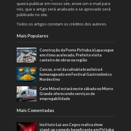
queira publicar em nosso site, envie um e-mail para
nós, que o artigo será analisado e se aprovado será
públicado no site.
Todos os artigos constam os créditos dos autores.
Mais Populares
Construção da Ponte Pirituba à Lapa segue
em ritmo acelerado. Prefeito visita
canteiro de obras na região
Cuscuz, o rei da culinária brasileira é
homenageado em Festival Gastronômico
Nordestino
Cate Móvel estará neste sábado no Morro
Grande oferecendo serviços de
empregabilidade
Mais Comentadas
Instituto Luz aos Cegos realiza show
stand-up comedy beneficente em Pirituba