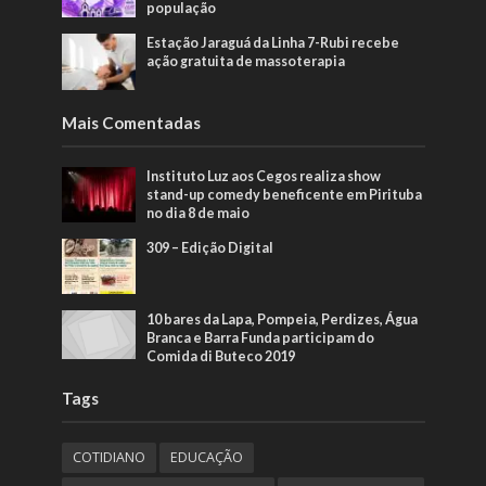
população
Estação Jaraguá da Linha 7-Rubi recebe
ação gratuita de massoterapia
Mais Comentadas
Instituto Luz aos Cegos realiza show
stand-up comedy beneficente em Pirituba
no dia 8 de maio
309 – Edição Digital
10 bares da Lapa, Pompeia, Perdizes, Água
Branca e Barra Funda participam do
Comida di Buteco 2019
Tags
COTIDIANO
EDUCAÇÃO