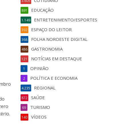
COTIDIANO
3.605
EDUCAÇÃO
891
ENTRETENIMENTO/ESPORTES
1.149
ESPAÇO DO LEITOR
392
FOLHA NOROESTE DIGITAL
368
GASTRONOMIA
486
NOTÍCIAS EM DESTAQUE
121
OPINIÃO
1
POLÍTICA E ECONOMIA
2
embro
REGIONAL
4.235
SAÚDE
872
 do
zero
TURISMO
69
ério.
VÍDEOS
140