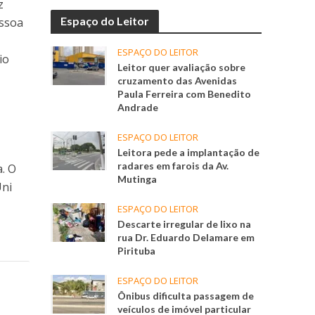
z
Espaço do Leitor
essoa
ESPAÇO DO LEITOR
io
Leitor quer avaliação sobre
cruzamento das Avenidas
m
Paula Ferreira com Benedito
Andrade
ESPAÇO DO LEITOR
Leitora pede a implantação de
radares em farois da Av.
a. O
Mutinga
Uni
ESPAÇO DO LEITOR
Descarte irregular de lixo na
rua Dr. Eduardo Delamare em
Pirituba
ESPAÇO DO LEITOR
Ônibus dificulta passagem de
veículos de imóvel particular