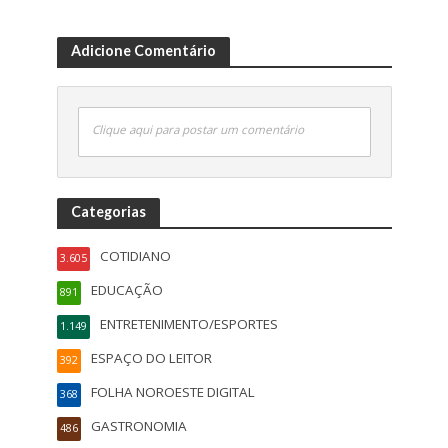
Adicione Comentário
Clique aqui para postar um comentário
Categorias
COTIDIANO
3.605
EDUCAÇÃO
891
ENTRETENIMENTO/ESPORTES
1.149
ESPAÇO DO LEITOR
392
FOLHA NOROESTE DIGITAL
368
GASTRONOMIA
486