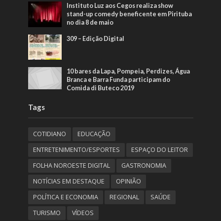
Instituto Luz aos Cegos realiza show
stand-up comedy beneficente em Pirituba
no dia 8 de maio
309 – Edição Digital
10 bares da Lapa, Pompeia, Perdizes, Água
Branca e Barra Funda participam do
Comida di Buteco 2019
Tags
COTIDIANO
EDUCAÇÃO
ENTRETENIMENTO/ESPORTES
ESPAÇO DO LEITOR
FOLHA NOROESTE DIGITAL
GASTRONOMIA
NOTÍCIAS EM DESTAQUE
OPINIÃO
POLÍTICA E ECONOMIA
REGIONAL
SAÚDE
TURISMO
VÍDEOS