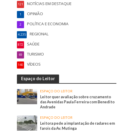
NOTÍCIAS EM DESTAQUE
121
OPINIÃO
1
POLÍTICA E ECONOMIA
2
REGIONAL
4.235
SAÚDE
872
TURISMO
69
VÍDEOS
140
Espaço do Leitor
ESPAÇO DO LEITOR
Leitor quer avaliação sobre cruzamento
das Avenidas Paula Ferreira com Benedito
Andrade
ESPAÇO DO LEITOR
Leitora pede a implantação de radares em
farois da Av. Mutinga