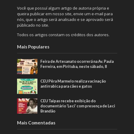
Você que possuí algum artigo de autoria própria e
queira publicar em nosso site, envie um e-mail para
nós, que o artigo será analisado e se aprovado será
públicado no site.
Todos os artigos constam os créditos dos autores.
Mais Populares
Feira de Artesanato ocorrerá na Av. Paula
Ferreira, em Pirituba, neste sábado, 8
CEU Pêra Marmelo realiza vacinação
antirrabica para cães e gatos
CEU Taipas recebe exibição do
documentário ‘Leci’ com presença de Leci
Brandão
Mais Comentadas