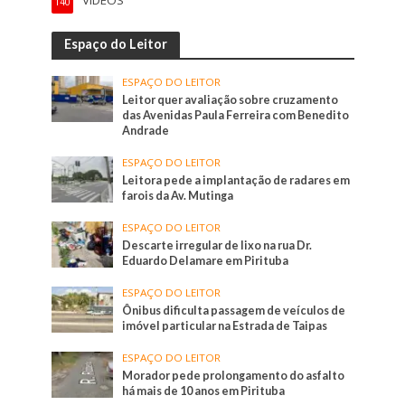
140
Espaço do Leitor
ESPAÇO DO LEITOR
Leitor quer avaliação sobre cruzamento
das Avenidas Paula Ferreira com Benedito
Andrade
ESPAÇO DO LEITOR
Leitora pede a implantação de radares em
farois da Av. Mutinga
ESPAÇO DO LEITOR
Descarte irregular de lixo na rua Dr.
Eduardo Delamare em Pirituba
ESPAÇO DO LEITOR
Ônibus dificulta passagem de veículos de
imóvel particular na Estrada de Taipas
ESPAÇO DO LEITOR
Morador pede prolongamento do asfalto
há mais de 10 anos em Pirituba