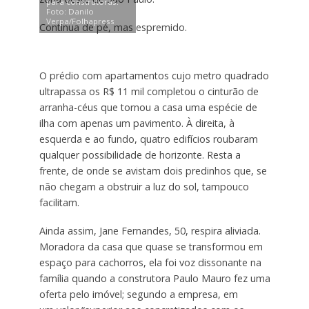
para construtoras.
Foto: Danilo
Verpa/Folhapress
Continua de pé, mas espremido.
O prédio com apartamentos cujo metro quadrado
ultrapassa os R$ 11 mil completou o cinturão de
arranha-céus que tornou a casa uma espécie de
ilha com apenas um pavimento. À direita, à
esquerda e ao fundo, quatro edifícios roubaram
qualquer possibilidade de horizonte. Resta a
frente, de onde se avistam dois predinhos que, se
não chegam a obstruir a luz do sol, tampouco
facilitam.
Ainda assim, Jane Fernandes, 50, respira aliviada.
Moradora da casa que quase se transformou em
espaço para cachorros, ela foi voz dissonante na
família quando a construtora Paulo Mauro fez uma
oferta pelo imóvel; segundo a empresa, em