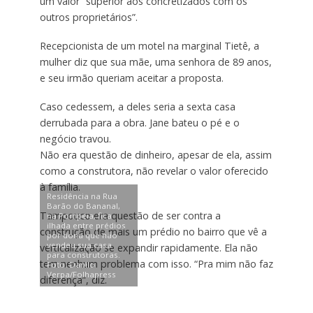
um valor “superior aos concretizados com os
outros proprietários”.
Recepcionista de um motel na marginal Tietê, a
mulher diz que sua mãe, uma senhora de 89 anos,
e seu irmão queriam aceitar a proposta.
Caso cedessem, a deles seria a sexta casa
derrubada para a obra. Jane bateu o pé e o
negócio travou.
Não era questão de dinheiro, apesar de ela, assim
como a construtora, não revelar o valor oferecido
à família.
Residência na Rua
Barão do Bananal,
Tampouco era questão de ser contra a
na Pompeia, fica
ilhada entre prédios
construção de mais um prédio no bairro que vê a
por dona que não
vendeu sua casa
verticalização se expandir rapidamente. Ela não
para construtoras.
tem nenhum problema com isso. “Pra mim não faz
Foto: Danilo
Verpa/Folhapress
diferença”, diz.