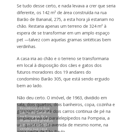
Se tudo desse certo, e nada levava a crer que seria
diferente, os 142 m² de área construída na rua
Barão de Bananal, 275, a esta hora já estariam no
chão. Restaria apenas um terreno de 324 m² à
espera de se transformar em um amplo espaço
pet —talvez com aquelas gramas sintéticas bem
verdinhas.
A casa iria ao chão e o terreno se transformaria
em local à disposição dos cães e gatos dos
futuros moradores dos 19 andares do
condomínio Barão 305, que está sendo erguido
bem ao lado.
Não deu certo. O imóvel, de 1963, dividido em
sala, dois quartos, dois banheiros, copa, cozinha e
Residência na Rua
garagem para até dois carros continua de pé na
Barão do Bananal,
na Pompeia, fica
simpática via de paralelepípedos na Pompeia, a
ilhada entre prédios
um quarteirão da avenida de mesmo nome, na
por dona que não
vendeu sua casa
zona oeste de São Paulo.