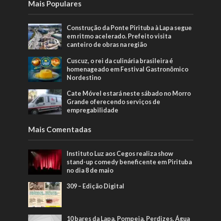
Mais Populares
Construção da Ponte Pirituba à Lapa segue
em ritmo acelerado. Prefeito visita
canteiro de obras na região
Cuscuz, o rei da culinária brasileira é
homenageado em Festival Gastronômico
Nordestino
Cate Móvel estará neste sábado no Morro
Grande oferecendo serviços de
empregabilidade
Mais Comentadas
Instituto Luz aos Cegos realiza show
stand-up comedy beneficente em Pirituba
no dia 8 de maio
309 – Edição Digital
10 bares da Lapa, Pompeia, Perdizes, Água