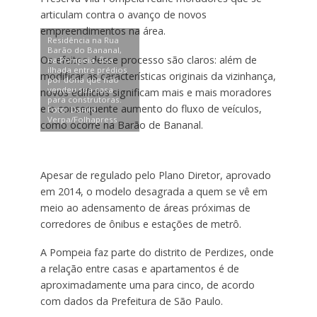
articulam contra o avanço de novos
empreendimentos na área.
Residência na Rua
Barão do Bananal,
Os efeitos desse processo são claros: além de
na Pompeia, fica
ilhada entre prédios
modificar as características originais da vizinhança,
por dona que não
vendeu sua casa
novos edifícios significam mais e mais moradores
para construtoras.
e o consequente aumento do fluxo de veículos,
Foto: Danilo
Verpa/Folhapress
como ocorre na Barão de Bananal.
Apesar de regulado pelo Plano Diretor, aprovado
em 2014, o modelo desagrada a quem se vê em
meio ao adensamento de áreas próximas de
corredores de ônibus e estações de metrô.
A Pompeia faz parte do distrito de Perdizes, onde
a relação entre casas e apartamentos é de
aproximadamente uma para cinco, de acordo
com dados da Prefeitura de São Paulo.